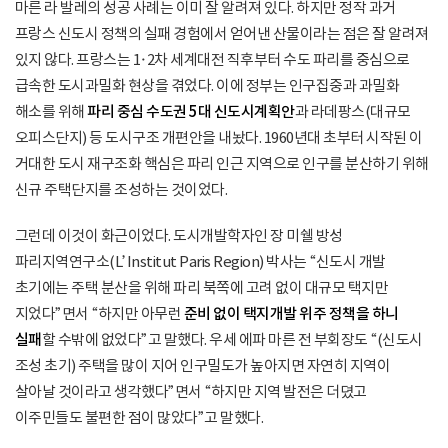
마른 라 발레의 성공 사례는 이미 잘 알려져 있다. 하지만 정작 과거
프랑스 신도시 정책의 실패 경험에서 얻어낸 산물이라는 점은 잘 알려져
있지 않다. 프랑스는 1·2차 세계대전 직후부터 수도 파리를 중심으로
급속한 도시과밀화 현상을 겪었다. 이에 정부는 인구집중과 과밀화
해소를 위해
파리 중심 수도권 5대 신도시계획안
과 라데팡스(대규모
오피스단지) 등 도시구조 개편안을 내놨다. 1960년대 초부터 시작된 이
거대한 도시 재구조화 핵심은 파리 인근 지역으로 인구를 분산하기 위해
신규 주택단지를 조성하는 것이었다.
그런데 이것이 화근이었다. 도시개발학자인 장 미쉘 방성
파리지역연구소(L’Institut Paris Region) 박사는 “신도시 개발
초기에는 주택 분산을 위해 파리 북쪽에 고려 없이 대규모 택지만
지었다”면서 “하지만 아무런
준비 없이 택지개발 위주 정책을 하니
실패
할 수밖에 없었다”고 말했다. 우세 에파 마른 전 부회장도 “(신도시
조성 초기) 주택을 많이 지어 인구밀도가 높아지면 자연히 지역이
살아날 것이라고 생각했다”면서 “하지만 지역 발전은 더뎠고
이주민들도 불편한 점이 많았다”고 말했다.