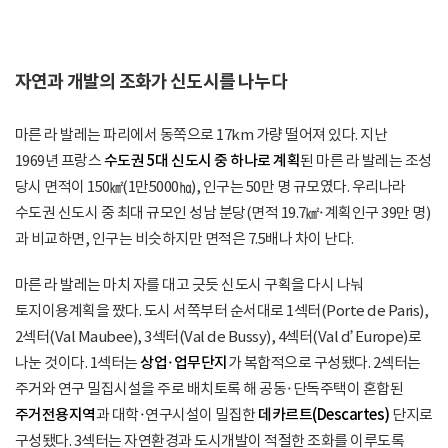
자연과 개발의 조화가 신도시를 나누다
마른 라 발레는 파리에서 동쪽으로 17km 가량 떨어져 있다. 지난
1969년 프랑스
수도권 5대 신도시 중 하나로 계획
된 마른 라 발레는 조성
당시 면적이 150㎢(1만5000㏊), 인구는 50만 명 규모였다. 우리나라
수도권 신도시 중 최대 규모인 성남 분당(면적 19.7㎢·계획인구 39만 명)
과 비교하면, 인구는 비슷하지만 면적은 7.5배나 차이 난다.
마른 라 발레는 마치 자를 대고 긋듯 신도시 구획을 다시 나눠
토지이용계획을 짰다. 도시 서쪽부터 순서대로 1섹터(Porte de Paris),
2섹터(Val Maubee), 3섹터(Val de Bussy), 4섹터(Val d’Europe)로
나눈 것이다. 1섹터는
상업·업무단지
가 복합적으로 구성됐다. 2섹터는
주거와 연구 밀집시설을 주로 배치토록 해 공동·단독주택이 혼합된
주거전용지역
과 대학·연구시설이 밀집한
데카르트(Descartes)
단지로
구성됐다. 3섹터는 자연환경과 도시개발이 적절한 조화를 이루도록