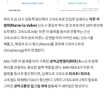
파리 도심 13구 남동쪽 말단에서 고속도로로 진입한 승용차는
마른 라
발레(Marne-la-Vallée)
신도시 중심부 뷔시 생 조흐쥬까지 20여 분만에
도착했다. 고속도로 A4는 마른 라 발레를 동서로 관통하는 간선
고속도로다. 파리 센과 마른느 강변을 따라 이어진 A4는 신도시를
꿰뚫고, 북동부 도시 랭스(Reims)를 경유해 스트라스부르
(Strasbourg)까지 연결된다.
A4는 마른 라 발레를 따라 구축된
광역급행열차(RER) A
노선과 함께
파리를 연결하는 중요한 혈맥 역할을 한다. A4와 RER A가 마른 라
발레를 동서로 횡단한다면, 남북으로 고속도로
A104
와
N104
,
고속철도 테제베(TGV)가 종단한다. 3개의 고속도로와 2개의 철로로
그려진
광역교통망 밑그림 위에 신도시
가 내려앉은 형상이다.