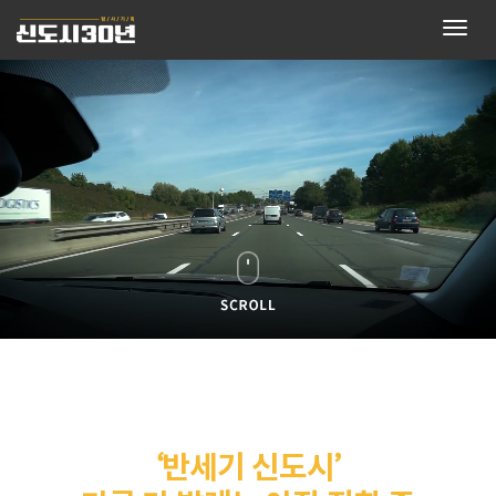
Togg
navig
‘반세기 신도시’