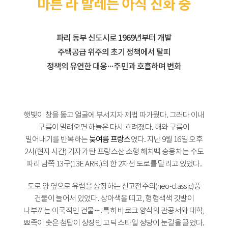
마른 라 발레는 아직 진화 중
파리 동부 신도시로 1969년부터 개발
주택공급 위주의 초기 정책에서 탈피
정책의 유연한 대응…주민과 호흡하며 변화
햇빛이 창을 뚫고 얼굴에 부서지자 제법 따가웠다. 그러다 이내
구름이 밀려오면 하늘은 다시 흐려졌다. 해와 구름이
밀어내기를 반복하는
늦여름 프랑스
였다. 지난 9월 16일 오후
2시(현지 시간) 기자가 탄 프랑스산 소형 해치백 승용차는 수도
파리 남쪽 13구(13E ARR.)의 한 2차선 도로를 달리고 있었다.
도로 양 옆으로 유럽을 상징하는 신고전주의(neo-classic)풍
건물이 늘어서 있었다. 상아색을 띠고, 형형색색 깃발이
나부끼는 이국적인 건물…. 특히 바로크 양식의 관공서와 대학,
뾰족이 솟은 첨탑이 상징인 고딕 스타일 성당이 눈길을 끌었다.