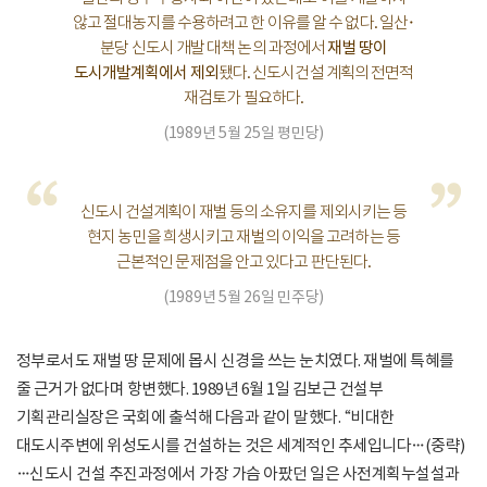
않고 절대농지를 수용하려고 한 이유를 알 수 없다. 일산·
분당 신도시 개발 대책 논의 과정에서
재벌 땅이
도시개발계획에서 제외
됐다. 신도시건설 계획의 전면적
재검토가 필요하다.
(1989년 5월 25일 평민당)
“
”
신도시 건설계획이 재벌 등의 소유지를 제외시키는 등
현지 농민을 희생시키고 재벌의 이익을 고려하는 등
근본적인 문제점을 안고 있다고 판단된다.
(1989년 5월 26일 민주당)
정부로서도 재벌 땅 문제에 몹시 신경을 쓰는 눈치였다. 재벌에 특혜를
줄 근거가 없다며 항변했다. 1989년 6월 1일 김보근 건설부
기획관리실장은 국회에 출석해 다음과 같이 말했다. “비대한
대도시주변에 위성도시를 건설하는 것은 세계적인 추세입니다…(중략)
…신도시 건설 추진과정에서 가장 가슴 아팠던 일은 사전계획누설설과