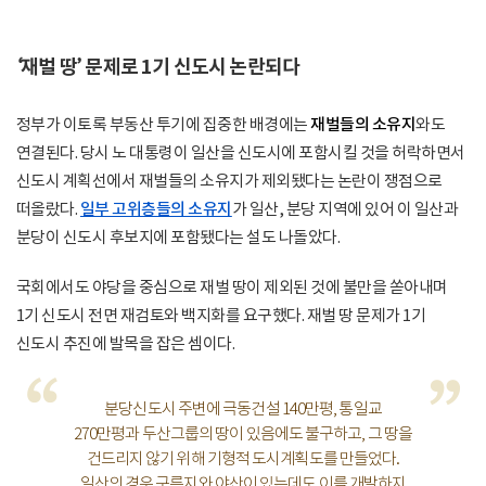
‘재벌 땅’ 문제로 1기 신도시 논란되다
정부가 이토록 부동산 투기에 집중한 배경에는
재벌들의 소유지
와도
연결된다. 당시 노 대통령이 일산을 신도시에 포함시킬 것을 허락하면서
신도시 계획선에서 재벌들의 소유지가 제외됐다는 논란이 쟁점으로
떠올랐다.
일부 고위층들의 소유지
가 일산, 분당 지역에 있어 이 일산과
분당이 신도시 후보지에 포함됐다는 설도 나돌았다.
국회에서도 야당을 중심으로 재벌 땅이 제외된 것에 불만을 쏟아내며
1기 신도시 전면 재검토와 백지화를 요구했다. 재벌 땅 문제가 1기
신도시 추진에 발목을 잡은 셈이다.
“
”
분당신도시 주변에 극동건설 140만평, 통일교
270만평과 두산그룹의 땅이 있음에도 불구하고, 그 땅을
건드리지 않기 위해 기형적 도시계획도를 만들었다.
일산의 경우 구릉지와 야산이 있는데도 이를 개발하지