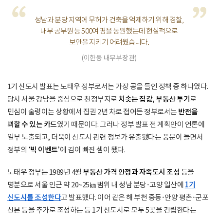
“
”
성남과 분당 지역에 무허가 건축을 억제하기 위해 경찰,
내무 공무원 등 500여 명을 동원했는데 현실적으로
보안을 지키기 어려웠습니다.
(이한동 내무부장관)
1기 신도시 발표는 노태우 정부로서는 가장 공을 들인 정책 중 하나였다.
당시 서울 강남을 중심으로 천정부지로
치솟는 집값, 부동산 투기
로
민심이 술렁이는 상황에서 집권 2년 차로 접어든 정부로서는
반전을
꾀할 수 있는 카드
였기 때문이다. 그러나 정부 발표 전 계획안이 언론에
일부 노출되고, 더욱이 신도시 관련 정보가 유출됐다는 풍문이 돌면서
정부의
‘빅 이벤트’
에 김이 빠진 셈이 됐다.
노태우 정부는 1989년 4월
부동산 가격 안정과 자족도시 조성
등을
명분으로 서울 인근 약 20~25㎞ 범위 내 성남 분당·고양 일산에
1기
신도시를 조성한다
고 발표했다. 이어 같은 해 부천 중동·안양 평촌·군포
산본 등을 추가로 조성하는 등 1기 신도시로 모두 5곳을 건립한다는