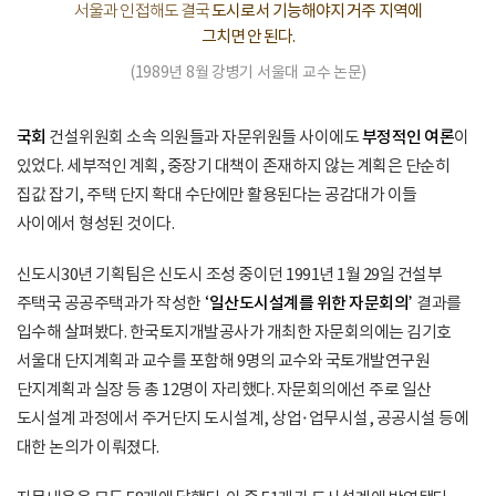
서울과 인접해도 결국
도시로서 기능해야지 거주 지역에
그치면 안 된다.
(1989년 8월 강병기 서울대 교수 논문)
국회
건설위원회 소속 의원들과 자문위원들 사이에도
부정적인 여론
이
있었다. 세부적인 계획, 중장기 대책이 존재하지 않는 계획은 단순히
집값 잡기, 주택 단지 확대 수단에만 활용된다는 공감대가 이들
사이에서 형성된 것이다.
신도시30년 기획팀은 신도시 조성 중이던 1991년 1월 29일 건설부
주택국 공공주택과가 작성한
‘일산도시설계를 위한 자문회의’
결과를
입수해 살펴봤다. 한국토지개발공사가 개최한 자문회의에는 김기호
서울대 단지계획과 교수를 포함해 9명의 교수와 국토개발연구원
단지계획과 실장 등 총 12명이 자리했다. 자문회의에선 주로 일산
도시설계 과정에서 주거단지 도시설계, 상업·업무시설, 공공시설 등에
대한 논의가 이뤄졌다.