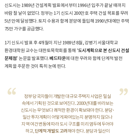
신도시는 1989년 건설계획 발표에서부터 1996년 입주가 끝날 때까지
바람 잘 날이 없었다. 정부는 1기 신도시 200만호 주택 건설 목표를 무려
5년 만에 달성했다. 토지 수용과 함께 분양에 돌입해 1990년대에만 주택
75만 가구를 공급했다.
1기 신도시 발표 후 4개월이 지난 1989년 8월, 강병기 서울대학교
환경대학원 교수는 대한토목학회를 통해
‘도시계획으로 본 신도시 건설
문제점’
논문을 발표했다.
베드타운
에 대한 우려와 함께 단계적 발전
계획을 주문한 것이 특히 눈에 띈다.
“
”
정부 당국자들이 개발한 대규모 주택지 사업은 밀실
속에서 기획된 것으로 보여진다. 2000년대를 바라보는
신도시는 무엇보다 쾌적한 환경이 확보돼야 한다. 분당·
일산 투자계획이 어떻게 짜여있는지 분명하지 않으나
지역 여건 변동에 따라 도시 구조를 미리 염두에 두어야
하고,
단계적 개발도 고려
해야 한다. 분당과 일산이