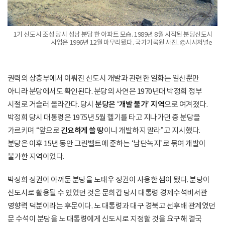
1기 신도시 조성 당시 성남 분당 한 아파트 모습. 1989년 8월 시작된 분당신도시
사업은 1996년 12월 마무리됐다. 국가기록원 사진. ©시사저널e
권력의 상층부에서 이뤄진 신도시 개발과 관련한 일화는 일산뿐만
아니라 분당에서도 확인된다. 분당의 사연은 1970년대 박정희 정부
시절로 거슬러 올라간다. 당시
분당은 ‘개발 불가’ 지역
으로 여겨졌다.
박정희 당시 대통령은 1975년 5월 헬기를 타고 지나가던 중 분당을
가르키며 “앞으로
긴요하게 쓸 땅
이니 개발하지 말라”고 지시했다.
분당은 이후 15년 동안 그린벨트에 준하는 ‘남단녹지’로 묶여 개발이
불가한 지역이었다.
박정희 정권이 아껴둔 분당을 노태우 정권이 사용한 셈이 됐다. 분당이
신도시로 활용될 수 있었던 것은 문희갑 당시 대통령 경제수석비서관
영향력 덕분이라는 후문이다. 노 대통령과 대구 경북고 선후배 관계였던
문 수석이 분당을 노 대통령에게 신도시로 지정할 것을 요구해 결국