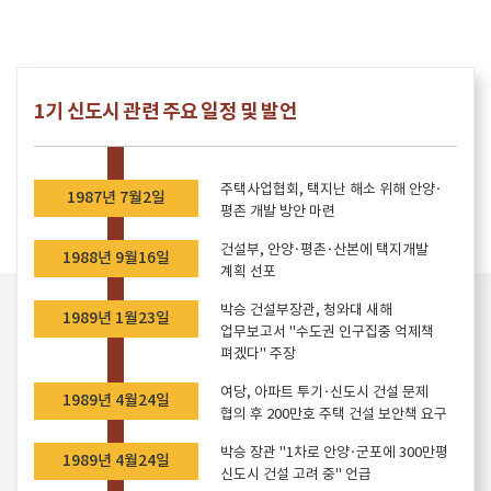
1기 신도시 관련 주요 일정 및 발언
주택사업협회, 택지난 해소 위해 안양·
1987년 7월2일
평촌 개발 방안 마련
건설부, 안양·평촌·산본에 택지개발
1988년 9월16일
계획 선포
박승 건설부장관, 청와대 새해
1989년 1월23일
업무보고서 "수도권 인구집중 억제책
펴겠다" 주장
여당, 아파트 투기·신도시 건설 문제
1989년 4월24일
협의 후 200만호 주택 건설 보안책 요구
박승 장관 "1차로 안양·군포에 300만평
1989년 4월24일
신도시 건설 고려 중" 언급