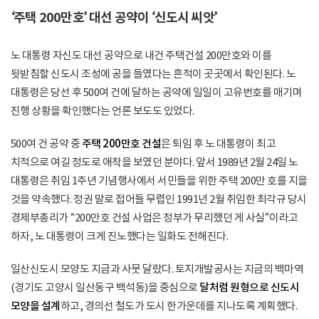
‘주택 200만호’ 대선 공약이 ‘신도시 씨앗’
노 대통령 자신도 대선 공약으로 내건 주택건설 200만호와 이를
뒷받침할 신도시 조성에 공을 들였다는 흔적이 곳곳에서 확인된다. 노
대통령은 당선 후 500여 건에 달하는 공약에 일일이 고유번호를 매기며
진행 상황을 확인했다는 언론 보도도 있었다.
500여 건 공약 중
주택 200만호 건설
은 퇴임 후 노 대통령이 최고
치적으로 여길 정도로 애착을 보였던 분야다. 앞서 1989년 2월 24일 노
대통령은 취임 1주년 기념행사에서 서민들을 위한 주택 200만 호를 지을
것을 약속했다. 정권 말로 접어들 무렵인 1991년 2월 취임한 최각규 당시
경제부총리가 “200만호 건설 사업은 정부가 무리했던 게 사실”이라고
하자, 노 대통령이 크게 진노했다는 일화도 전해진다.
일산신도시 모양도 지금과 사뭇 달랐다. 토지개발공사는 지금의 백마역
(경기도 고양시 일산동구 백석동)을 중심으로
달처럼 원형으로 신도시
모양을 설계
하고, 경의선 철도가 도시 한가운데를 지나도록 계획했다.