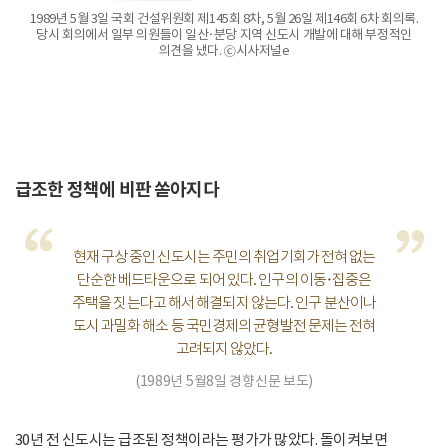
1989년 5월 3일 국회 건설위원회 제145회 8차, 5월 26일 제146회 6차 회의록.
당시 회의에서 일부 의원들이 일산·분당 지역 신도시 개발에 대해 부정적인
의견을 냈다. ⓒ시사저널e
급조한 정책에 비판 쏟아지다
“
”
현재 구상 중인 신도시는 주민의 취업기회가 전혀 없는
단순한 베드타운으로 되어 있다. 인구의 이동·집중은
주택을 짓는다고 해서 해결되지 않는다. 인구 분산이나
도시 과밀화 해소 등 국민경제의 균형발전 문제는 전혀
고려되지 않았다.
(1989년 5월8일 경향신문 보도)
30년 전 신도시는 급조된 정책이라는 평가가 많았다. 돌이켜보면